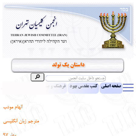
داستان یک تولد
صفحه اصلی
کتب مقدس یهود
فرهنگ و بینش یهود
اخبار
مقالات
ادبیات
آموزش زبان عبری
معرفی کتاب
بناهای تاریخی
الهام مودب
نشریه افق بینا
نرم‌افزار تحقیق
یهودیان جهان
آرشیو
آلبوم عکس
مترجم زبان انگلیسی
نهاد های انجمن
تماس باما
پرسش و پاسخ
انتقادات و پیشنهادات
بهار 97