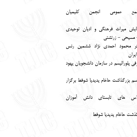
مع عمومي انجمن كليميان
يش ميراث فرهنگي و اديان توحيدي
 مسيحي - زرتشتي
تر محمود احمدي نژاد ششمين رئس
يران
في پلوراليسم در سازمان دانشجويان يهود
سم بزرگذاشت حاخام يديديا شوفط برگزار
اس هاي تابستاي دانش آموزان
ذشت حاخام يديديا شوفط