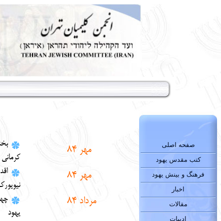
بخ
صفحه اصلی
مهر 84
كرماني
کتب مقدس یهود
اقد
مهر 84
فرهنگ و بینش یهود
نيويورك
اخبار
چه
م
رداد
84
مقالات
يهود
ادبیات