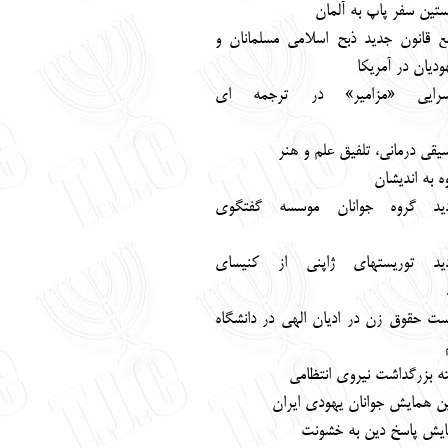
تين سفر پاپ به آلمان
 قانون جديد ذبح اسلامي مسلمانان و
وديان در آمريكا
زسرايي «مزامير» در ترجمه ‏اي
يقي درماني، تلفيق علم و هنر
ه به ‏انديشان
زديد گروه جوانان موسسه گفتگوي
ديد توريست‏هاي ژاپني از كنيساي
ت حقوق زن در اديان الهي در دانشگاه
ه بزرگداشت نيروي انتظامي
ين همايش جوانان يهودي ايران
يش پاسخ دين به خشونت