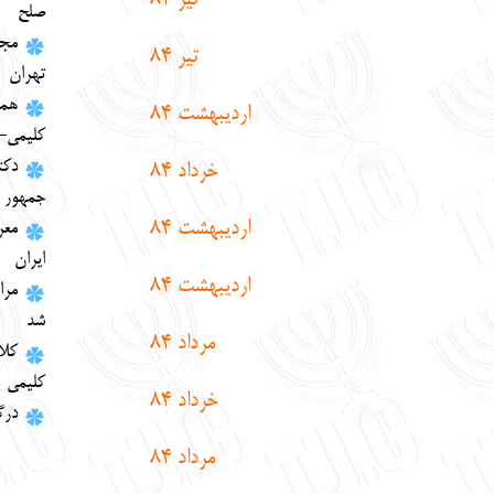
تير 84
صلح
مج
تير 84
تهران
هما
ارديبهشت 84
كليمي-
دك
خرداد 84
جمهور ا
ارديبهشت 84
معر
ايران
ارديبهشت 84
مرا
شد
مرداد 84
كل
كليمي
خرداد 84
درگ
مرداد 84