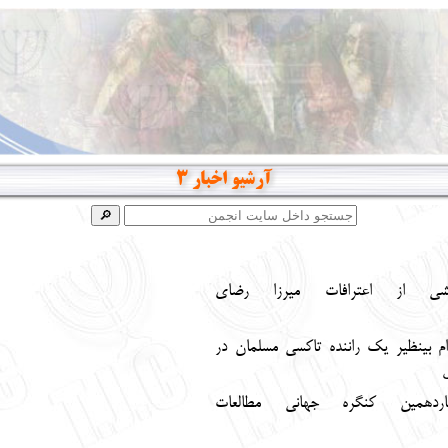
آرشيو اخبار 3
شي از اعترافات ميرزا رضاي
ام بي‏نظير يك راننده تاكسي مسلمان در
اردهمين كنگره جهاني مطالعات