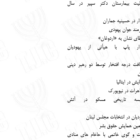
ليت بيمارستان دكتر سپير در سال
ار در حسينيه جماران
مند جوان يهودي
اي نشان به «اردوغان»
دار پاپ با هيأتي از يهوديان
افت درجه افتخار توسط دو رهبر ديني
ن
يش در ايتاليا
هرات در نيويورك
يسه تاريخي مسكو در آتش
ديان در انتخابات مجلس لبنان
ين همايش حقوق بشر
 و گوي خاتمي با حاخام‏ هاي منادي