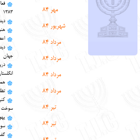
فعا
مهر 84
1383
ديد
شهريور 84
هنر
اعط
مرداد 84
دي
جهان
مرداد 84
دري
انگلستا
مرداد 84
هما
مرداد 84
تظا
كن
تير 84
سوخت
يهو
تير 84
سوم
گفت