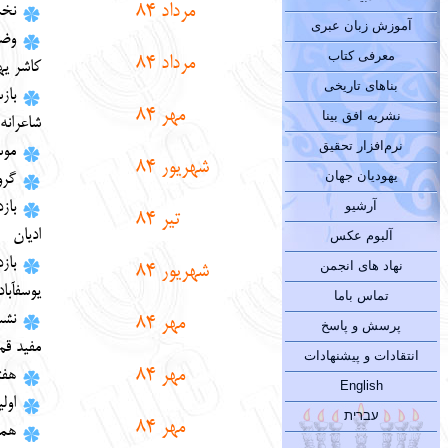
مرداد
84
نخس
آموزش زبان عبری
وضع
معرفی کتاب
مرداد
84
كاشر يه
بناهای تاریخی
با
مهر 84
نشریه افق بینا
شاعرانه
نرم‌افزار تحقیق
موس
شهريور 84
یهودیان جهان
گرو
آرشیو
با
تير 84
اديان
آلبوم عکس
باز
نهاد های انجمن
شهريور 84
يوسف‏آباد
تماس باما
نشس
مهر 84
پرسش و پاسخ
مفيد قم
انتقادات و پیشنهادات
مهر 84
هفت
English
اول
עברית
مهر 84
هما