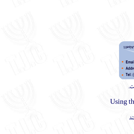
ت.
ند