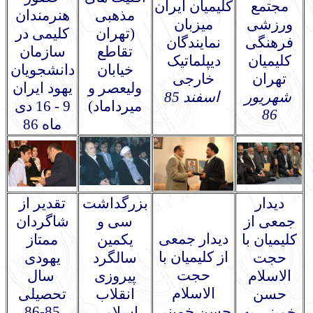
مجتمع
کلیمیان ایران
مذهبی
هنرمندان
ورزشی
میزبان
(تهران
کلیمی در
فرهنگی
نمایندگان
تقاطع
سازمان
کلیمیان
دیپلماتیک
خیابان
دانشجویان
تهران
خارجی
ولیعصر و
یهود ایران
شهریور
اسفند 85
میرداماد)
9 - 16 دی
86
ماه 86
دیدار
بزرگداشت
تقدیر از
جمعی از
سی و
شاگردان
دیدار جمعی
کلیمیان با
یکمین
ممتاز
از کلیمیان با
حجت
سالگرد
یهودی
حجت
الاسلام
پیروزی
سال
الاسلام
حسن
انقلاب
تحصیلی
حسن خمینی
85-8
6
خمینی به
اسلامی