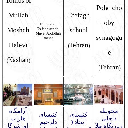
Tombs of
Pole_cho
Mullah
Etefagh
oby
Founder of
Etefagh school
Mosheh
school
Mayer Abdollah
synagogu
Basson
Halevi
(Tehran)
e
(Kashan)
(Tehran)
محوطه
آرامگاه
کنیسای
کنیسای
داخلی
هاراب
اتحاد (
دلرحیم
زیارتگاه ملا
اورشرگا