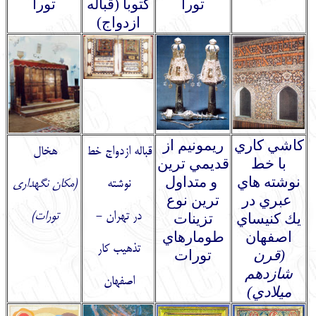
تورا
كتوبا (قباله
تورا
ازدواج)
كاشي كاري
ريمونيم از
قباله ازدواج خط
هخال
با خط
قديمي ترين
نوشته هاي
و متداول
نوشته
(
مكان نگهداري
عبري در
ترين نوع
در تهران -
تورات
)
يك كنيساي
تزينات
اصفهان
طومارهاي
تذهيب كار
(قرن
تورات
شازدهم
اصفهان
ميلادي)