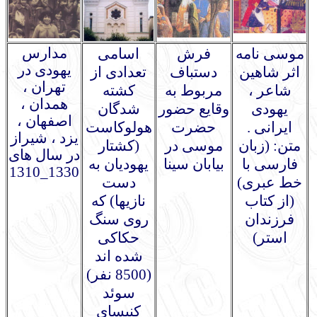
مدارس
موسی نامه
فرش
اسامی
یهودی در
اثر شاهین
دستباف
تعدادی از
تهران ،
شاعر ،
مربوط به
کشته
همدان ،
یهودی
وقایع حضور
شدگان
اصفهان ،
ایرانی .
حضرت
هولوکاست
یزد ، شیراز
متن: (زبان
موسی در
(کشتار
در سال های
فارسی با
بیابان سینا
یهودیان به
1330_1310
خط عبری)
دست
(از کتاب
نازیها) که
فرزندان
روی سنگ
استر)
حکاکی
شده اند
(8500 نفر)
سوئد
کنیسای