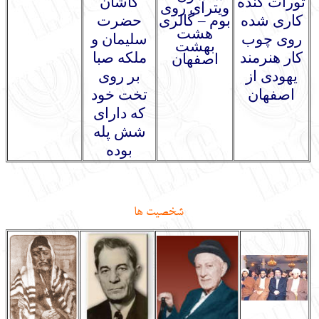
تورات کنده
کاشان
ویترای روی
کاری شده
بوم – گالری
حضرت
هشت
روی چوب
سلیمان و
بهشت
کار هنرمند
ملکه صبا
اصفهان
یهودی از
بر روی
اصفهان
تخت خود
که دارای
شش پله
بوده
شخصيت ها