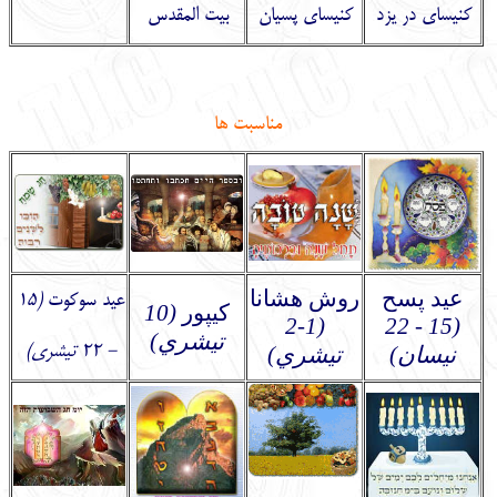
کنیسای در یزد
کنیسای پسیان
بیت المقدس
مناسبت ها
عيد پسح
روش هشانا
عيد سوكوت
(15
كيپور
(10
(1-2
(15 - 22
تيشري)
- 22 تيشري)
نيسان)
تيشري)