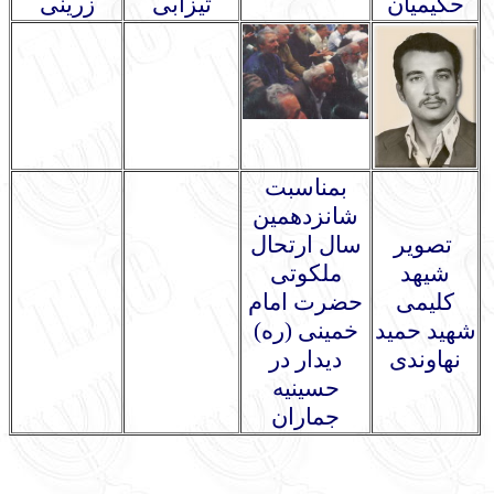
حکیمیان
تیزابی
زرینی
بمناسبت
شانزدهمین
تصویر
سال ارتحال
شیهد
ملکوتی
کلیمی
حضرت امام
شهید حمید
خمینی (ره)
نهاوندی
دیدار در
حسینیه
جماران