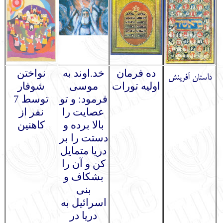
ده فرمان
خد.اوند به
نواختن
داستان آفرینش
اولیه تورات
موسی
شوفار
فرمود: و تو
توسط 7
عصایت را
نفر از
بالا برده و
کاهنین
دستت را بر
دریا متمایل
کن و آن را
بشکاف و
بنی
اسرائیل به
دریا در