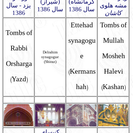
کرمانشاه)
(شیراز)
مشه هلوی
یزد - سال
سال 1386
سال 1386
1386
کاشان
Ettehad
Tombs of
Tombs of
synagogu
Mullah
Rabbi
Delrahim
e
Mosheh
synagogue
(Shiraz)
Orsharga
(Kermans
Halevi
(Yazd)
hah)
(Kashan)
کنیسای