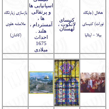
اسپانیایی ها
و پرتقالی
هخال (جایگاه
بازسازی زیارتگاه
ها ،
کنیسای
لانکوت ،
تورات) کنیسای
آمستردام ،
ملامشه هلوی
لهستان
هلند .
بیلا - ایتالیا
(کاشان)
احداث
1675
میلادی