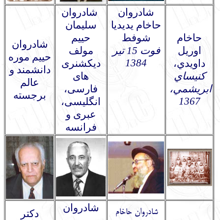
شادروان
شادروان
حاخام يديديا
سلیمان
حاخام
شوفط
حییم
شادروان
اوريل
فوت 15 تیر
مولف
حییم موره
1384
داويدي
،
دیکشنری
دانشمند و
كنيساي
های
عالم
ابريشمي،
فارسی،
برجسته
1367
انگلیسی،
عبری و
فرانسه
شادروان
شادروان حاخام
دکتر