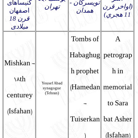
تويسركان -
کنیساهای
(اواخر قرن
تهران
همدان
اصفهان
11 هجري)
قرن 18
میلادی
Tombs of
A
Habaghug
petrograp
Mishkan -
h prophet
h in
18th
Yousef Abad
(Hamedan
memorial
synagogue
(Tehran)
centurey
-
to Sara
(Isfahan)
Tuiserkan
bat Asher
)
(Isfahan)