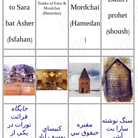
Daniel
Tombs of Ester &
to Sara
Mordchai
Mordchai
(Hamedan)
prohet
bat Asher
(Hamedan
(shoush)
(Isfahan)
)
جایگاه
قرائت
سنگ نوشته
مقبره
تورات در
سارا بت
كنيساي
حبقوق نبي
یکی از
آشر
يوسف آباد