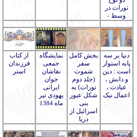
تورات در
وسط -
دنیا بر سه
بخش کامل
نمایشگاه
از کتاب
پایه استوار
سفر
جمعی
فرزندان
است : دین
شموت
نقاشان
استر
و دانش ،
(جلد دوم
جوان
عبادت ،
تورات) به
ایرانی
اعمال نیک
شکل عبور
یهودی تیر
بنی
ماه 1384
اسرائیل از
دریا