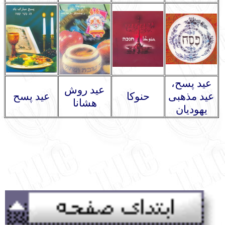
عید پسح،
عید روش
عید مذهبی
حنوکا
عید پسح
هشانا
یهودیان