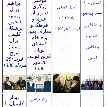
موسی
ابراهیم
اعضاي حبرا
زرگری
او
ر
یل داویدی
برال
دبیر زبان
1277 (5658)
رییس
تولد : 1302
عبری و
انجمن
فرهنگ و
و بنيانگذاران
پزشکان
فوت: 3 آذر 1384
معارف یهود
کلیمی
بت سفر و
و حاخام
ایران
کنیسای
(سینا)
پيشگامان
لویان
تاریخ
تاریخ فوت:
انجمن
فوت:25
20 مهر
مرداد 1386
13
86
د
یدار
سردار مرتضي
کلیمیان با