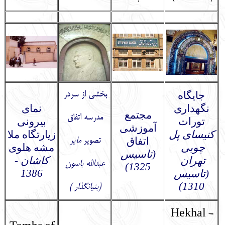
جایگاه
بخشی از سردر
نگهداری
نمای
مجتمع
مدرسه اتفاق
تورات
بیرونی
آموزشی
کنیسای پل
زیارتگاه ملا
اتفاق
تصویر
مایر
چوبی
مشه هلوی
(تاسیس
تهران
کاشان -
عبدالله باسون
1325)
1386
(تاسیس
1310)
(
بنیانگذار
)
Hekhal -