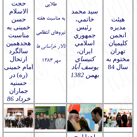
حجت
طلايي
سيد محمد
الاسلام
به مناسبت هفته
هيئت
خاتمي،
حسن
مديره
رئيس
خمینی به
نيروهاي انتظامي
انجمن
جمهوري
مناسبت
كليميان
اسلامي
هجدهمین
تالار خراساني ها
تهران
ايران،
سالگرد
مختوم به
كنيساي
ارتحال
مهر 1384
سال 84
يوسف‏ آباد
امام خمینی
بهمن 1382
(ره) در
حسنیه
جماران
خرداد 86