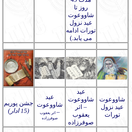
روز تا
شاووعوت
عید نزول
تورات ادامه
می یابد.)
عید
عید
شاووعوت
شاووعوت
جشن پوریم
شاووعوت
عید نزول
– اثر
(
15
ا
دار
)
–
اثر یعقوب
تورات
یعقوب
صوفرزاده
صوفرزاده