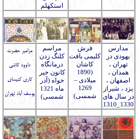
استکهلم
مدارس
فرش
مراسم
مزامیر حضرت
یهودی در
کلیمی بافت
کلنگ زدن
تهران ،
کاشان
درمانگاه
داوود کاشی
(1890
همدان ،
کانون خیر
میلادی –
کاری کنیسای
اصفهان ،
خواه (آذر
1269
یزد ، شیراز
ماه 1321
یوسف آباد تهران
شمسی)
در سال های
شمسی)
1330_1310