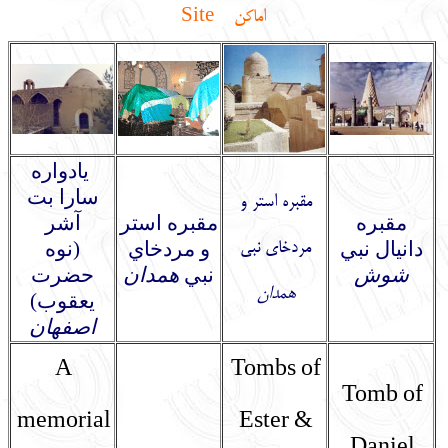
اماکن Site
یادواره
سارا بت
مقبره استر و
مقبره
مقبره استر
آشر
دانيال نبي
و مردخاي
(نوه
مردخاي نبي
شوش
نبي
همدان
حضرت
همدان
يعقوب)
اصفهان
A
Tombs of
Tomb of
memorial
Ester &