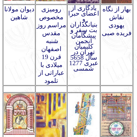
یادگاری از
بهار از نگاه
رومیزی
دیوان مولانا
اعضای حبرا
نقاش
مخصوص
شاهین
و
بنیانگذاران
یهودی
مراسم روز
بت سفر و
فریده صبی
مقدس
پیشگامان
انجمن
شنبه
کلیمیان
اصفهان
تهران در
قرن 19
سال 5658
عبری 1277
میلادی با
شمسی
عباراتی از
تلمود