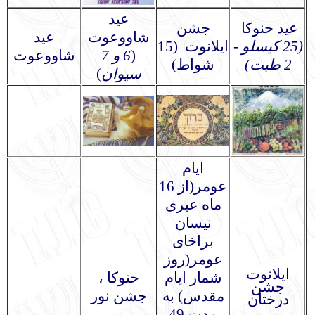
عید
عید حنوكا
جشن
شاو
و
عوت
عید
(25 كيسلو -
ايلانوت (15
(
6
و
7
شاو
و
عوت
2 طبت)
شواط)
سيوان
)
ایام
عومر(از 16
ماه عبری
نیسان
براخای
عومر(روز
ایلانوت
شمار ایام
حنوکا ،
جشن
مقدس) به
جشن نور
درختان
مدت 49