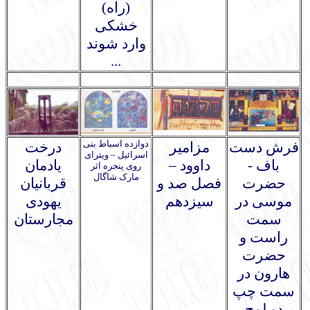
(راه)
خشکی
وارد شوند
...
دوازده اسباط بنی
فرش دست
مزامیر
درخت
اسرائیل – ویترای
باف -
داوود –
یادمان
روی پنجره اثر
مارک شاگال
حضرت
فصل صد و
قربانیان
موسی در
سیزدهم
یهودی
سمت
مجارستان
راست و
حضرت
هارون در
سمت چپ
دو لوح