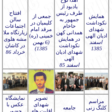
اهدا لوح
یادبود از
طرف رئیس
افتتاح
همایش
جمعی از
جمهور به
سالن
نکوداشت
کلیمیان در
حاخام
اجتماعات
شهدای
مرقد امام
همدانی کهن
زیارتگاه ملا
ادیان الهی
خمینی (ره)
در همایش
مشه هلوی
اسفند
(6 بهمن
نکوداشت
در کاشان
1385)
1385
شهدای ادیان
خرداد 86
الهی
اسفند 85
تصویر
نمایشگاه
مراسم
شهدای
عکس با
کلنگ زنی
جامعه
اقلیت های
حضور