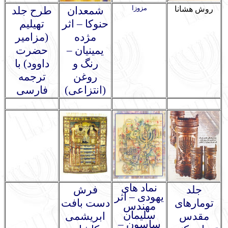
مزوزا
روش هشانا
شمعدان
طرح جلد
حنوکا – اثر
تهیلیم
مژده
(مزامیر
یمینیان –
حضرت
رنگ و
داوود) با
روغن
ترجمه
(انتزاعی)
فارسی
نماد های
جلد
فرش
یهودی – اثر
تومارهای
دست بافت
مهندس
سلیمان
مقدس
ابریشمی
ساسون –