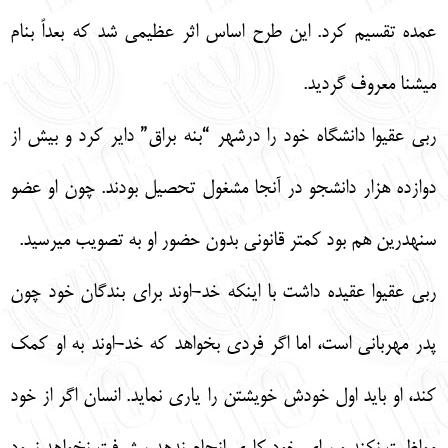
عمده تقسيم كرد. اين طرح اساس اثر عظيمي شد كه بعداً بنام
ميشنا معروف گرديد.
ربي عقيوا دانشگاه خود را درشهر “بنه براق” داير كرد و بيش از
دوازده هزار دانشجو در آنجا مشغول تحصيل بودند. چون او عضو
سنهدرين هم بود كمتر قانوني بدون حضور او به تصويب ميرسيد.
ربي عقيوا عقيده داشت با اينكه خد-اوند براي بندگان خود چون
پدر مهرباني است، اما اگر فردي بخواهد كه خد-اوند به او كمك
كند، او بايد اول خودش خويشتن را ياري نمايد. انسان اگر از خود