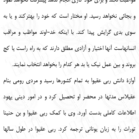
مواظبت نكند و براي خود كاري انجام ندهد پيشرفت نخواهد نمود
و بجائي نخواهد رسيد. او مختار است كه خود را بهتركند و يا به
سوي بدي گرايش پيدا كند. با اينكه خد-اوند مواظب و مراقب
انسانهاست آنها اختيار و آزادي مطلق دارند كه به راه راست يا كج
بروند و بين عمل نيك يا بد هر كدام را بخواهد انتخاب نمايند.
آوازة دانش ربي عقيوا به تمام كشورها رسيد و مردي رومي بنام
عقيلاس مدتها در محضر او تحصيل كرد و در امور ديني يهود
اطلاعات كاملي بدست آورد. وي با كمك ربي عقيوا و بن حنينا
تورات را به زبان يوناني ترجمه كرد. ربي عقيوا در طول سالها