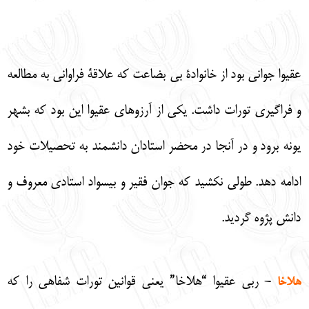
English
עברית
عقيوا جواني بود از خانوادة بي بضاعت كه علاقة فراواني به مطالعه
و فراگيري تورات داشت. يكي از آرزوهاي عقيوا اين بود كه بشهر
يونه برود و در آنجا در محضر استادان دانشمند به تحصيلات خود
ادامه دهد. طولي نكشيد كه جوان فقير و بيسواد استادي معروف و
دانش پژوه گرديد.
- ربي عقيوا “هلاخا” يعني قوانين تورات شفاهي را كه
هلاخا