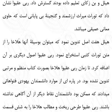
هيلل و بن زكاي تعليم داده بودند گسترش داد. ربي عقيوا نشان
داد كه تورات ميراث ارزشمند و گنجينة بي پاياني است كه حاوي
معاني عميقي ميباشد.
هيلل هفت اصل تدوين نمود كه ميتوان بوسيلة آنها هَلاخا را از
متن تورات كتبي استخراج نمود. ربي عقيوا اصول ديگري بر آن
اضافه كرد. تا زمان ربي عقيوا هلاخا بصورت كتاب منظم و مرتبي
تدوين نشده بود. در پاره اي از موارد دانشمندان يهودي فتواهائي
ميدادند كه ممكن بود دانشمندان نقاط ديگر از آن آگاهي نداشته
باشند. ربي عقيوا طرحي ريخت و مطالب هلاخا را به شش قسمت