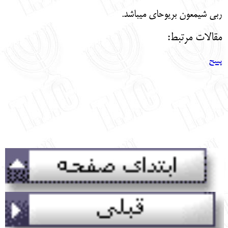
ربي شيمعون بريوحاي ميباشد.
مقالات مرتبط:
پسح