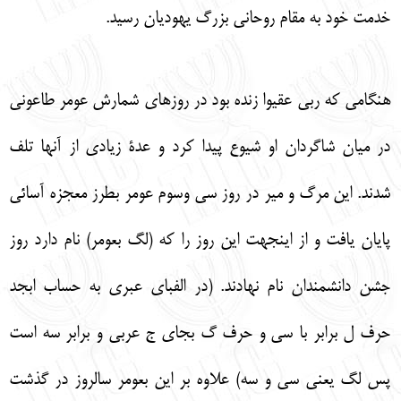
خدمت خود به مقام روحاني بزرگ يهوديان رسيد.
هنگامي كه ربي عقيوا زنده بود در روزهاي شمارش عومر طاعوني
در ميان شاگردان او شيوع پيدا كرد و عدة زيادي از آنها تلف
شدند. اين مرگ و مير در روز سي وسوم عومر بطرز معجزه آسائي
پايان يافت و از اينجهت اين روز را كه (لگ بعومر) نام دارد روز
جشن دانشمندان نام نهادند. (در الفباي عبري به حساب ابجد
حرف ل برابر با سي و حرف گ بجاي ج عربي و برابر سه است
پس لگ يعني سي و سه) علاوه بر اين بعومر سالروز در گذشت