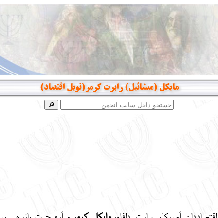
مایکل (میشائیل) رابرت کرمر(نوبل اقتصاد)
قتصاددان آمریکایی، استر دافلو،
مایکل کرمر