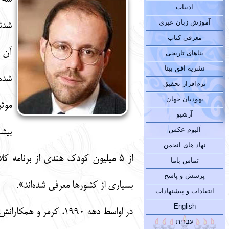
ادبیات
آموزش زبان عبری
شدند
معرفی کتاب
بناهای تاریخی
نشریه افق بینا
شده
نرم‌افزار تحقیق
یهودیان جهان
موثر
آرشیو
آلبوم عکس
بیشت
نهاد های انجمن
از ۵ میلیون کودک هندی از برنامه ک
تماس باما
پرسش و پاسخ
بسیاری از کشورها معرفی شده‌اند».
انتقادات و پیشنهادات
English
در اواسط دهه ۱۹۹۰، ک
עברית