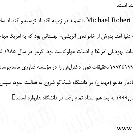
ند است.
مایکل (میشائیل) رابرت کرمرMichael Robert Kremer دانشمند در زمی
‌ای یهودی به دنیا آمد. پدرش از خانواده‌ی اتریشی- لهستانی بود که به امریکا 
دانشگاه هاروارد دریافت نمود و از سال۱۹۹۲تا۱۹۹۳تحقیقات فوق دکترایش را در
است.