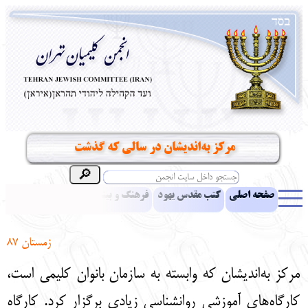
مرکز به‌اندیشان در سالی که گذشت
صفحه اصلی
کتب مقدس یهود
فرهنگ و بینش یهود
اخبار
مقالات
ادبیات
آموزش زبان عبری
معرفی کتاب
بناهای تاریخی
زمستان 87
نشریه افق بینا
نرم‌افزار تحقیق
یهودیان جهان
آرشیو
آلبوم عکس
مرکز به‌اندیشان که وابسته به سازمان بانوان کلیمی است،
نهاد های انجمن
تماس باما
پرسش و پاسخ
انتقادات و پیشنهادات
کارگاه‌های آموزشی روانشناسی زیادی برگزار کرد. کارگاه