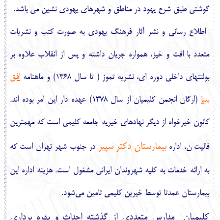
گوشتي طبق شرع يهود در مناطق و شهرهاي يهودي
‏نشين مي
باشد.
اطلاع
‏رساني و نشر آثار فرهنگ يهودي به صورت كتب و نشريات
متعدد با افت و خيز، همواره جريان داشته و پس از انقلاب علاوه بر
بولتن‏هاي داخلي دوره‏
اي، نشريه تموز ( تا سال 1368) و ماهنامه
افق
بينا
(ارگان انجمن كليميان از سال 1378)
عهده‏
دار اين امر بوده
‏اند.
كانون خيرخواه از ديگر نهادهاي خيريه جامعه كليمي است كه مهمترين
بيمارستان دكتر سپير
فاليت ن، اداره
در جنوب شهر تهران است كه
به ارائه خدمات به كليه شهروندان ايراني مشغول است. هزينه اداره اين
بيمارستان
عمدتا توسط خيرين
كليمي تامين مي‌شود.
كليميان مدارس متعددي از گذشته احداث و بهره برداري