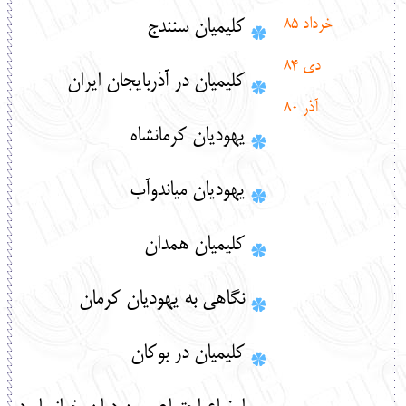
خرداد 85
كليميان سنندج
دي 84
کلیمیان در آذربایجان ایران
آذر 80
يهوديان كرمانشاه
يهوديان مياندوآب
كليميان همدان
نگاهی به یهودیان کرمان
کلیمیان در بوکان