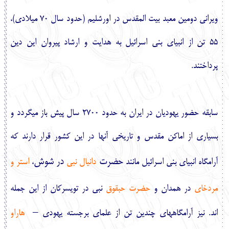
ويراني دومين معبد بيت‏
المقدس در اورشليم (حدود سال 70 ميلادي)،
55 تن از انبياي بني
‏اسرائيل به هدايت و ارشاد پيروان اين دين
پرداختند.
سابقه حضور يهوديان در ايران به حدود 2700 سال پيش باز مي‏گردد و
بسياري از اماكن
مقدس و تاريخي آنها در اين كشور قرار دارند كه
حضرت
در شوش
آرامگاه انبياي بني
‏اسرائيل مانند
دانيال نبي
،
استر و
مردخاي
در همدان
و
حضرت حبقوق
نبي در تويسركان از اين جمله
‏اند. نيز آرامگاه‏هاي چندين تن از علماي برجست
ه
يهودي –
هاراو