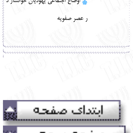
اوضاع اجتماعی یهودیان خوانسار د
ر عصر صفویه