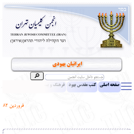
ايرانيان يهودي
صفحه اصلی
کتب مقدس یهود
فرهنگ و بینش یهود
اخبار
مقالات
ادبیات
آموزش زبان عبری
معرفی کتاب
بناهای تاریخی
فروردين 82
نشریه افق بینا
نرم‌افزار تحقیق
یهودیان جهان
آرشیو
آلبوم عکس
نهاد های انجمن
تماس باما
پرسش و پاسخ
انتقادات و پیشنهادات