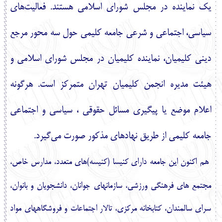
يك نماينده در مجلس شوراي اسلامي هستند. فعاليت‌هاي
سياسي، اجتماعي و شرعي جامعه كليمي حول سه محور مرجع
ديني كليميان، نماينده كليميان در مجلس شوراي اسلامي و
هيئت مديره انجمن كليميان تهران متمركز است. هرگونه
اعلام موضع يا پيگيري مسائل حقوقي ، سياسي و اجتماعي
جامعه كليمي از طريق نهادهاي مذكور صورت مي‌گيرد.
هم
‏اكنون اين جامعه داراي كنيسا (كنيسه)‏هاي متعدد، مدارس خاص،
مجتمع
‏هاي فرهنگي ورزشي، سازمان‏هاي جوانان، دانشجويان و بانوان،
سراي سالمندان، كتابخانه مركزي، تالار اجتماعات و فروشگاه‏هاي مواد