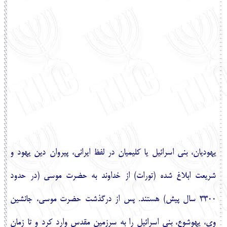
English
עברית
يهوديان، بني
‏اسرائيل يا كليميان در لفظ ايراني، پيروان دين يهود و
شريعت ابلاغ شده (تورات) از خداوند به حضرت موسي (در حدود
3300 سال پيش) هستند. پس از درگذشت حضرت موسي، جانشين
وي، يهوشوع، بني
‏اسرائيل را به سرزمين مقدس وارد كرد و تا زمان