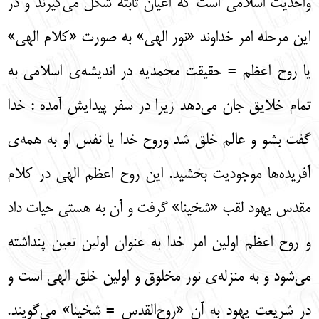
واحدیت اسلامی است که اعیان ثابته شکل می‌گیرند و در
این مرحله امر خداوند «نور الهی» به صورت «کلام الهی»
یا روح اعظم = حقیقت محمدیه در اندیشه‌ی اسلامی به
تمام خلایق جان می‌دهد زیرا در سفر پیدایش آمده : خدا
گفت بشو و عالم خلق شد وروح خدا یا نفس او به همه‌ی
آفریده‌ها موجودیت بخشید. این روح اعظم الهی در کلام
مقدس یهود لقب «شخینا» گرفت و آن به هستی حیات داد
و روح اعظم اولین امر خدا به عنوان اولین تعین پنداشته
می‌شود و به منزله‌ی نور مخلوق و اولین خلق الهی است و
در شریعت یهود به آن «روح‌القدس = شخینا» می‌گویند.