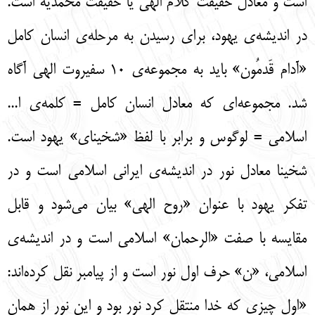
است و معادل حقیقت کلام الهی یا حقیقت محمدیه است.
در اندیشه‌ی یهود، برای رسیدن به مرحله‌ی انسان کامل
«آدام قَدمُون» باید به مجموعه‌ی 10 سفیروت الهی آگاه
شد. مجموعه‌ای که معادل انسان کامل = کلمه‌ی ا...
اسلامی = لوگوس و برابر با لفظ «شخینای» یهود است.
شخینا معادل نور در اندیشه‌ی ایرانی اسلامی است و در
تفکر یهود با عنوان «روح الهی» بیان می‌شود و قابل
مقایسه با صفت «الرحمان» اسلامی است و در اندیشه‌ی
اسلامی، «ن» حرف اول نور است و از پیامبر نقل کرده‌اند:
«اول چیزی که خدا منتقل کرد نور بود و این نور از همان