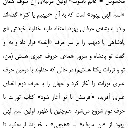
محسوس = عالم ناسوت» اولین مرتبه‌ی اِن سوف همان
«اسم الهی یهود» است که به آن «دیهیم یا کِتِر» گفته‌اند
و در اندیشه‌ی عرفانی یهود، اعتقاد دارند خداوند خودش تاج
پادشاهی یا دیهیم را بر سر حرف «آلِف» قرار داد و به او
گفت تو پادشاه و سرور همه‌ی حروف عبری هستی (من،
تو و تورات یکتا هستیم) در حالی که خداوند با دومین حرف
عبری تورات را آغاز کرد و جهان را با حرف دوم الفبای
عبری آفرید، «آفرینش با تو آغاز شود» کتاب تورات با
حرف دوم شروع می‌شود. هم‌چنین با ظهور اولین اسم الهی
یهود از «اِن سوف» = «هیچی» ، خداوند اراده‌کرد تا