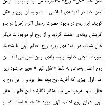
تعین خدا «حی- روح» محسوب می‌شود و برابر با اولین
تعین خدا در اندیشه‌ی اسلامی است و به آن روح و عقل
گویند. این روح در وجود حضرت رسول اکرم (ص) در بدو
آفرینش بهانه‌ی خلقت گردید و از روح او موجودات دیگر
خلق شدند. در اندیشه‌ی یهود روح اعظم الهی یا شخینا،
صورت متجلی خداوند و به‌منزله‌ی اولین تعین می‌باشد. این
روح اعظم به‌نوعی به لفظ «عقل الهی» تعبیر می‌شود زیرا
خدا، اول چیزی که آفرید روح بود، عقل بود و از این روح یا
عقل، قلم به‌وجود می‌آید. به‌نظر نگارنده این قلم یا عقل
الهی همان روح اعظم الهی یهود «شخینا» است که از