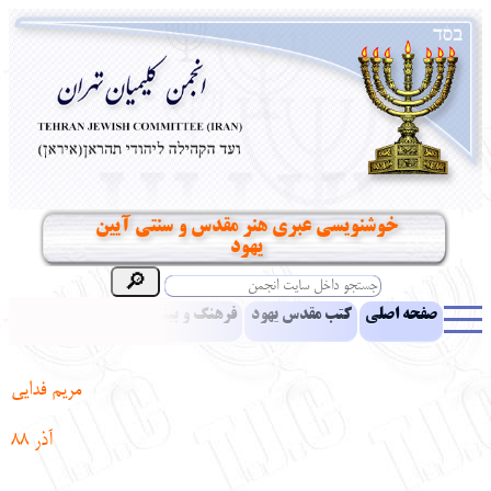
خوشنویسی عبری هنر مقدس و سنتی آیین
یهود
صفحه اصلی
کتب مقدس یهود
فرهنگ و بینش یهود
اخبار
مقالات
ادبیات
آموزش زبان عبری
معرفی کتاب
بناهای تاریخی
مریم فدایی
نشریه افق بینا
نرم‌افزار تحقیق
یهودیان جهان
آرشیو
آلبوم عکس
آذر 88
نهاد های انجمن
تماس باما
پرسش و پاسخ
انتقادات و پیشنهادات