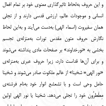
و این حروف به‌لحاظ تاثیرگذاری معنوی خود بر تمام افعال
انسانی و موجودات عالم، ارزشی قدسی دارند و از تجلی
همان سفیروت (اسماء الهی) به‌دست می‌آیند و به‌این لحاظ
نگارش حروف متون مقدس تورات به‌منزله‌ی تجسم
بخشی به «نورخداوند» بر صفحات مادی پنداشته می‌شوند
و برای آن‌ها قداست دارد، زیرا حروف عبری به‌منزله‌ی
«نور الهی= شخینا» از عالم ملکوت صادر می‌شوند و شخینا
حامل وحی است و با تشعشع انوار خود به‌نام فرشته‌ی
مِطَطرُون خود را تجلی می‌دهد. شخینا یا نور الهی اولین