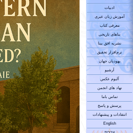
ادبیات
آموزش زبان عبری
معرفی کتاب
بناهای تاریخی
نشریه افق بینا
نرم‌افزار تحقیق
یهودیان جهان
آرشیو
آلبوم عکس
نهاد های انجمن
تماس باما
پرسش و پاسخ
انتقادات و پیشنهادات
English
עברית