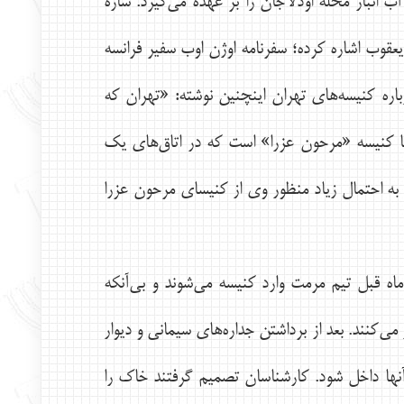
نبار محله اودلاجان را بر عهده مي‌گيرد. سازه
عقوب اشاره كرده؛ سفرنامه اوژن اوب سفير فرانسه
ر داشته درباره كنيسه‌هاي تهران اينچنين نوشته: «تهران كه
ا كنيسه «مرحون عزرا» است كه در اتاق‌هاي يك
 سبك ايراني استقرار يافته و تنها مجلس قرائت تلمود و تورا در آن داير است» (اوب1362، 309) . به احتمال زياد منظور وي از كنيساي مرحون عزرا
هفت ماه قبل تيم مرمت وارد كنيسه مي‌شوند و بي‌آنكه
ي‌كنند. بعد از برداشتن جداره‌هاي سيماني و ديوار
آنها داخل شود. كارشناسان تصميم گرفتند خاك را