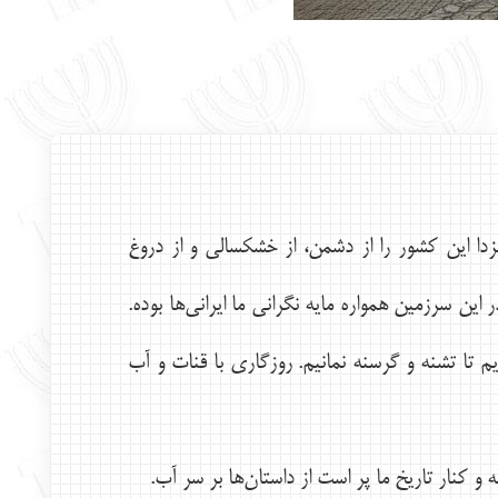
۲ سال پيش دعا كرده: «اهورامزدا اين كشور را از دشمن، از خشكسالي و از دروغ
ين سرزمين همواره مايه نگراني ما ايراني‌ها بوده.
 تا تشنه و گرسنه نمانيم. روزگاري با قنات و آب
نار تاريخ ما پر است از داستان‌ها بر سر آب.