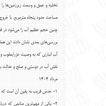
تخليه و عمق و وسعت زيرزمين‌‌ها را 
مساحت حدود پنجاه مترمربع. با خروج 
چنين حجم عظيم آب را مي‌شود در ف
بررسي‌هاي بعدي نشان دادند اين همان
آب‌ انباري كه به وصيت عزرايعقوب و
نقش آب در دوستي و صلح و عدالت بو
مرداد ۱۴۰۴
1- حدس قريب به يقين آن است كه با آمدن آب لوله‌كشي تهران، مسوولان وقت حكم كرده‌اند كه هر كه آب مي‌خواهد بايد آب انبار خانه‌اش را پر كند.
2- يكي از مهم‌ترين منابعي كه دربا