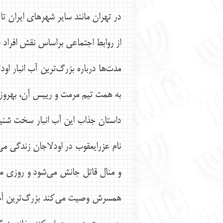
از روابط اجتماعي براساس نقش افراد د
مدت‌ها درباره بزرگ‌ترين آب انبار او
به همت تيم مرمت و رييس آن، بهروز 
نام عزرايعقوب در اودلاجان زندگي مي‌ك
و منال قاتل جانش مي‌شود و روزي مت
همسرش وصيت مي‌كند بزرگ‌ترين آب انب