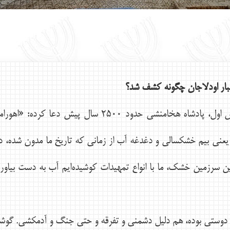
نبار اودلاجان چگونه كشف شد؟
مي‌گويند داريوش اول، پادشاه هخامنشي حدود ۵۰۰
يعني بيم خشكسالي و دغدغه آب از زماني كه تاريخ ما مدون شده، در ا
ن سرزمين خشك، ما با انواع تمهيدات كوشيده‌ايم آب به دست بياوريم
ستي بوده، هم دليل دشمني و تفرقه و حتي جنگ و آدمكشي. گوشه و ك