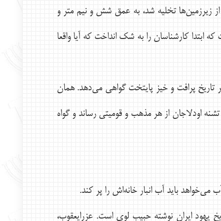
 از زيرزمين‌ها تخليه شد، به عمق شش و نيم متر و
 ابتدا كارشناسان را به شك انداخت كه آيا واقعا
بر تاريخ پرافت و خيز پايتخت گواهي مي‌دهد. همان
نه اودلاجان از هر مذهب و قوميتي رساند و گواه
ريخ يهود ايران نوشته حبيب لوي است. عزرايعقوب،