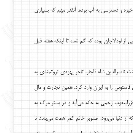
د، آب انبار محل اصلي ذخيره و دسترسي به آب بوده. آنقدر مهم كه بسياري
يي از اودلاجان بوده كه گم شده تا اينكه هفته قبل
ست. بر اساس اسناد تاريخي در سال ۱۲۷۳ شمسي، زمان سلطنت ناصرالدين شاه قاجار، تاجر يهودي ثروتمندي به
ي فاستوني را به ايران وارد كرد. همين تجارت و مال
رايعقوب زخمي به خانه مي‌آيد و در بستر مرگ به
از دنيا مي‌رود، صنوبر خانم كمر همت مي‌بندد تا