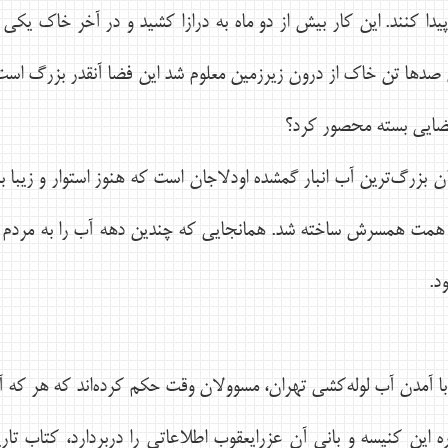
پيدا كنند. اين كار بيش از دو ماه به درازا كشيد و در آخر خاك يكي
صدها تن خاك از درون زيرزمين معلوم شد اين فضا آنقدر بزرگ است كه
ضايي بسته محصور كرد؟
 بزرگ‌ترين آب ‌انبار گمشده اودلاجان است كه هنوز استوار و زيبا 
 همت همسرش ساخته شد. همانجايي كه چندين دهه آب را به مردم تش
د.
ره اين كنيسه و باني آن عزرايعقوب اطلاعاتي را دربردارد، كتاب تا