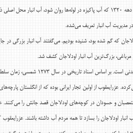
در تهران مانند ساير شهرهاي ايران تا دهه ۱۳۲۰ كه آب پاكيزه در لوله‌ها روان شو
ر مديريت آب انبار تعريف مي‌شده.
دلاجان كه گم شده بود، شنيده بوديم. مي‌گفتند آب انبار بزرگي در جا
مرباغي، بزرگ‌ترين آب انبار اودلاجان كشف شد.
داستان جذاب اين آب انبار سخت شنيدني ا
رده. عزرايعقوب از اولين تجار ايراني بوده كه از انگلستان پارچه‌ها
عصبان و حسودان در كوچه‌هاي اودلاجان قصد جانش را مي‌كنند. عز
ار اودلاجان را بسازد تا همه مردم آب داشته باشند. عزرايعقوب كه 