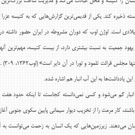
ان را كنيسه و محل عبادت مي‌كند و مديريت ساخت بزرگ‌ترين آب ا
ته ذخيره كند. يكي از قديمي‌ترين گزارش‌هايي كه به كنيسه عزرا ي
ايران در سال‌هاي1907-1906 ميلادي است. اوژن اوب كه دوران مشروطه در ايران حضو
هود جمعيت به نسبت بيشتري دارد، از بيست كنيسه، مهم‌ترين آنه
خانه به
ن يادداشت‌ها به اين آب انبار هم اشاره شده.
 شمسي اين آب انبار گم مي‌شود و كسي نمي‌دانسته كجاست، تا اينكه حدود 
باشند، كار مرمت را از تخريب ديوار سيماني پايين سكوي جنوبي آغاز م
شان مي‌دهند. زيرزمين‌هايي كه يك انسان به زحمت مي‌توانست به 