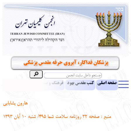
پزشکان فداکار، آبروی حرفه مقدس پزشکی
صفحه اصلی
کتب مقدس یهود
فرهنگ و بینش یهود
اخبار
مقالات
ادبیات
آموزش زبان عبری
معرفی کتاب
بناهای تاریخی
هارون یشایایی
نشریه افق بینا
نرم‌افزار تحقیق
یهودیان جهان
آرشیو
آلبوم عکس
منبع : صفحه 32 روزنامه سلامت شما 495/ شنبه 10 آبان 1393
نهاد های انجمن
تماس باما
پرسش و پاسخ
انتقادات و پیشنهادات