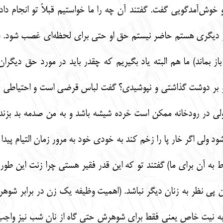
و خوش‌آمدگویی گفت. گفتند آن چه را ما خواستیم قبلاً تو انجام د
 دیگری هستم حاضر نیستم حق او حتی برای لحظه‌ای غصب شود. (چه 
 بماند) ما هم البته یاد بگیریم که چقدر باید در مورد حق دیگران
ی و بر دوشت گذاشتی و نپوشیدی؟ گفت لباس قرضی است و احتیاطی برا
ولی در رودخانه ممکن است خرده شیشه باشد و به من صدمه بد بزند. 
‌شود ولی اگر خار پا را زخم کند به خودی خود به مرور زمان التیام پی
وط به آن برای ما) گفتند تو که این قدر فقیر هستی چرا زنت این طو
ن پی نظر به زنان دیگر نباشد. (اهمیت وظیفه یک زن در برابر شوهر
به نیت خاص یعنی فقط برای شوهرش حتی گاه از نان شب نیز واجب‌تر ا