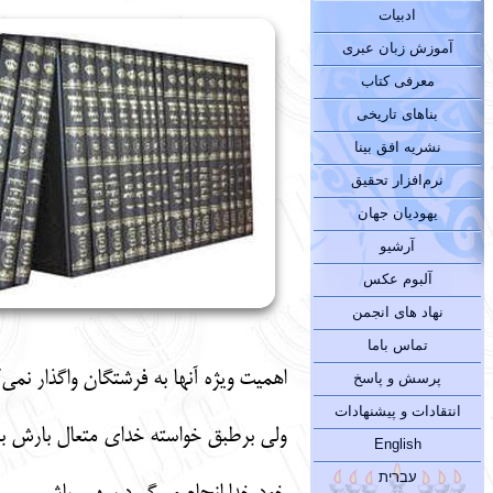
ادبیات
آموزش زبان عبری
معرفی کتاب
بناهای تاریخی
نشریه افق بینا
نرم‌افزار تحقیق
یهودیان جهان
آرشیو
آلبوم عکس
نهاد های انجمن
تماس باما
اهمیت ویژه آنها به فرشتگان واگذار نمی‌کند : 1- زایمان 2- زنده شدن مردگا
پرسش و پاسخ
انتقادات و پیشنهادات
ولی برطبق خواسته خدای متعال بارش بار
English
עברית