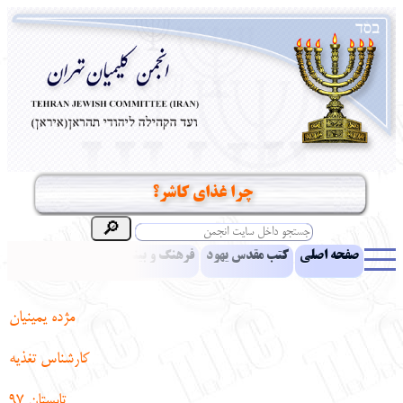
چرا غذای کاشر؟
صفحه اصلی
کتب مقدس یهود
فرهنگ و بینش یهود
اخبار
مقالات
ادبیات
آموزش زبان عبری
معرفی کتاب
بناهای تاریخی
مژده یمینیان
نشریه افق بینا
نرم‌افزار تحقیق
یهودیان جهان
آرشیو
آلبوم عکس
کارشناس تغذیه
نهاد های انجمن
تماس باما
پرسش و پاسخ
انتقادات و پیشنهادات
تابستان 97