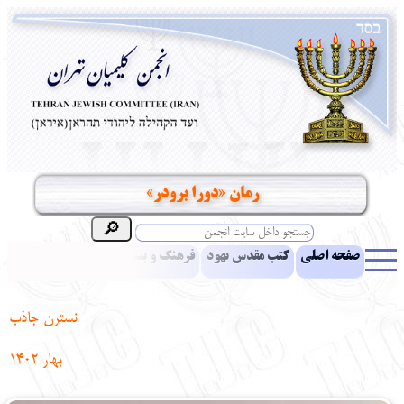
رمان «دورا برودر»
صفحه اصلی
کتب مقدس یهود
فرهنگ و بینش یهود
اخبار
مقالات
ادبیات
آموزش زبان عبری
معرفی کتاب
بناهای تاریخی
نسترن جاذب
نشریه افق بینا
نرم‌افزار تحقیق
یهودیان جهان
آرشیو
آلبوم عکس
بهار 1402
نهاد های انجمن
تماس باما
پرسش و پاسخ
انتقادات و پیشنهادات
‌