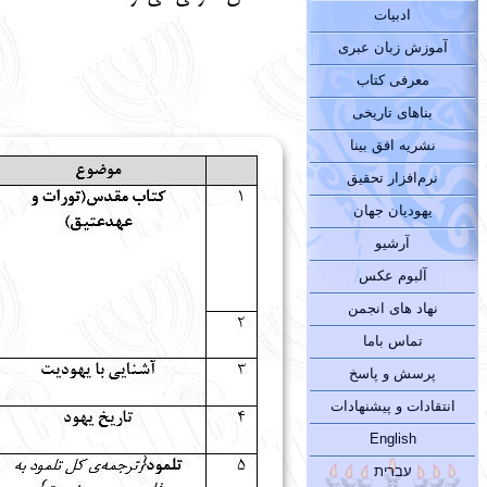
ادبیات
آموزش زبان عبری
معرفی کتاب
بناهای تاریخی
نشریه افق بینا
نرم‌افزار تحقیق
یهودیان جهان
آرشیو
آلبوم عکس
نهاد های انجمن
تماس باما
پرسش و پاسخ
انتقادات و پیشنهادات
English
עברית