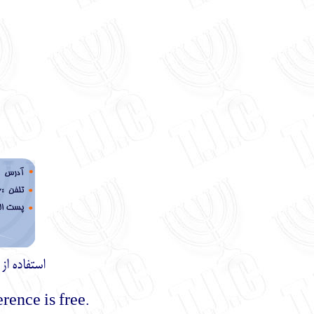
استفاده ا
.Using the materials of this site with mentioning the reference is free