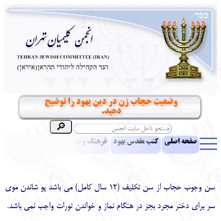
وضعیت حجاب زن در دین یهود را توضیح
دهید.
صفحه اصلی
کتب مقدس یهود
فرهنگ و بینش یهود
اخبار
مقالات
ادبیات
آموزش زبان عبری
معرفی کتاب
بناهای تاریخی
نشریه افق بینا
نرم‌افزار تحقیق
یهودیان جهان
آرشیو
آلبوم عکس
سن وجوب حجاب از سن تکلیف (12 سال کامل) می باشد پو شاندن موی
سر برای دختر مجرد بجز در هنگام نماز و خواندن تورات واجب نمی باشد.
نهاد های انجمن
تماس باما
پرسش و پاسخ
انتقادات و پیشنهادات