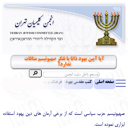
آیا آیین یهود ذاتا با تفکر صهیونیسم منافات
ندارد؟
صفحه اصلی
کتب مقدس یهود
فرهنگ و بینش یهود
اخبار
مقالات
ادبیات
آموزش زبان عبری
معرفی کتاب
بناهای تاریخی
نشریه افق بینا
نرم‌افزار تحقیق
یهودیان جهان
آرشیو
آلبوم عکس
صهیونیسم حزب سیاسی است که از برخی آرمان های دین یهود استفاده
نهاد های انجمن
تماس باما
پرسش و پاسخ
انتقادات و پیشنهادات
ابزاری نموده است.