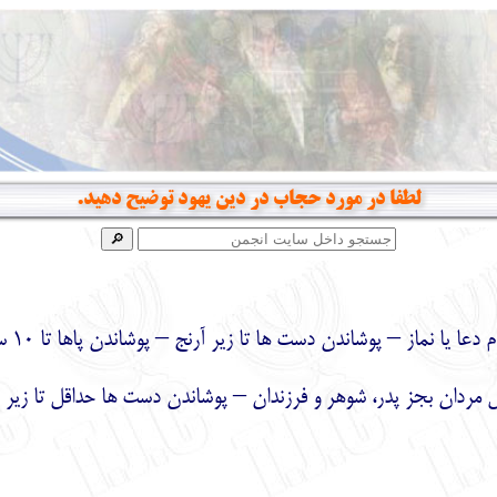
لطفا در مورد حجاب در دين يهود توضيح دهيد.
 نماز – پوشاندن دست ها تا زير آرنج – پوشاندن پاها تا 10 سانت زير زانو
ل مردان بجز پدر، شوهر و فرزندان – پوشاندن دست ها حداقل تا زير 