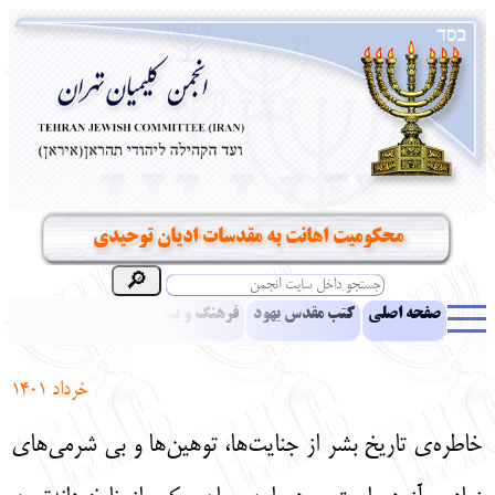
محکومیت اهانت به مقدسات ادیان توحیدی
صفحه اصلی
کتب مقدس یهود
فرهنگ و بینش یهود
اخبار
مقالات
ادبیات
آموزش زبان عبری
معرفی کتاب
بناهای تاریخی
خرداد 1401
نشریه افق بینا
نرم‌افزار تحقیق
یهودیان جهان
آرشیو
آلبوم عکس
خاطره‌ی تاریخ بشر از جنایت‌ها، توهین‌ها و بی شرمی‌های
نهاد های انجمن
تماس باما
پرسش و پاسخ
انتقادات و پیشنهادات