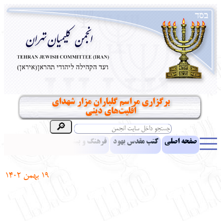
برگزاری مراسم گلباران مزار شهدای
اقلیت‌های دینی
صفحه اصلی
کتب مقدس یهود
فرهنگ و بینش یهود
اخبار
مقالات
ادبیات
آموزش زبان عبری
معرفی کتاب
بناهای تاریخی
19
بهمن
1402
نشریه افق بینا
نرم‌افزار تحقیق
یهودیان جهان
آرشیو
آلبوم عکس
نهاد های انجمن
تماس باما
پرسش و پاسخ
انتقادات و پیشنهادات