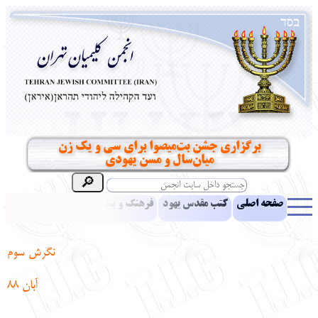
برگزاری جشن بت‌میصوا برای سی و یک زن
میان‌سال و مسن یهودی
صفحه اصلی
کتب مقدس یهود
فرهنگ و بینش یهود
اخبار
مقالات
ادبیات
آموزش زبان عبری
معرفی کتاب
بناهای تاریخی
نگرش سوم
نشریه افق بینا
نرم‌افزار تحقیق
یهودیان جهان
آرشیو
آلبوم عکس
آبان 88
نهاد های انجمن
تماس باما
پرسش و پاسخ
انتقادات و پیشنهادات