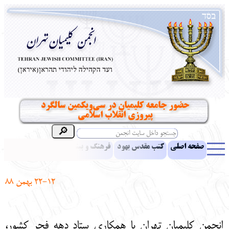
حضور جامعه کلیمیان در سی‌ویکمین سالگرد
پیروزی انقلاب اسلامی
صفحه اصلی
کتب مقدس یهود
فرهنگ و بینش یهود
اخبار
مقالات
ادبیات
آموزش زبان عبری
معرفی کتاب
بناهای تاریخی
22-12 بهمن 88
نشریه افق بینا
نرم‌افزار تحقیق
یهودیان جهان
آرشیو
آلبوم عکس
نهاد های انجمن
تماس باما
پرسش و پاسخ
انتقادات و پیشنهادات
انجمن کلیمیان تهران با همکاری ستاد دهه فجر کشور،