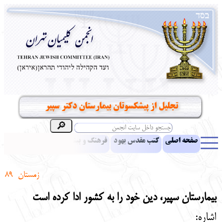
تجلیل از پیشکسوتان بیمارستان دکتر سپیر
صفحه اصلی
کتب مقدس یهود
فرهنگ و بینش یهود
اخبار
مقالات
ادبیات
آموزش زبان عبری
معرفی کتاب
بناهای تاریخی
زمستان
89
نشریه افق بینا
نرم‌افزار تحقیق
یهودیان جهان
آرشیو
آلبوم عکس
بیمارستان سپیر، دین خود را به کشور ادا کرده است
نهاد های انجمن
تماس باما
پرسش و پاسخ
انتقادات و پیشنهادات
اشاره: