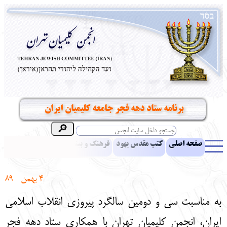
برنامه ستاد دهه فجر جامعه کلیمیان ایران
صفحه اصلی
کتب مقدس یهود
فرهنگ و بینش یهود
اخبار
مقالات
ادبیات
آموزش زبان عبری
معرفی کتاب
بناهای تاریخی
4 بهمن
89
نشریه افق بینا
نرم‌افزار تحقیق
یهودیان جهان
آرشیو
آلبوم عکس
به مناسبت سی و دومین سالگرد پیروزی انقلاب اسلامی
نهاد های انجمن
تماس باما
پرسش و پاسخ
انتقادات و پیشنهادات
ایران، انجمن کلیمیان تهران با همکاری ستاد دهه فجر