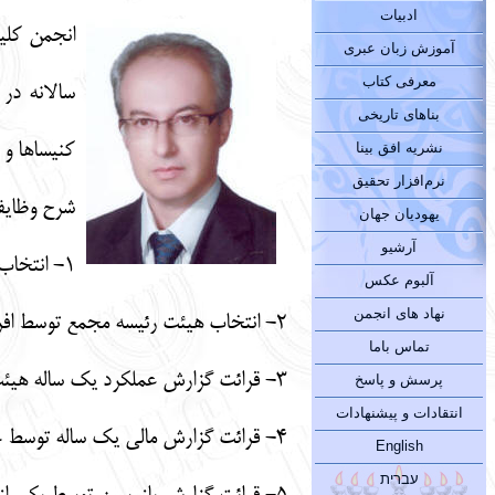
ادبیات
انجمن کلی
آموزش زبان عبری
معرفی کتاب
سالانه در
بناهای تاریخی
کنیساها و 
نشریه افق بینا
نرم‌افزار تحقیق
شرح وظایف
یهودیان جهان
آرشیو
1- انتخاب رییس سنی.
آلبوم عکس
نهاد های انجمن
2- انتخاب هیئت رئیسه مجمع توسط افراد شرکت کننده در مجمع.
تماس باما
3- قرائت گزارش عملکرد یک ساله هیئت مدیره توسط رئیس انجمن کلیمیان.
پرسش و پاسخ
انتقادات و پیشنهادات
4- قرائت گزارش مالی یک ساله توسط خزانه‌دار.
English
עברית