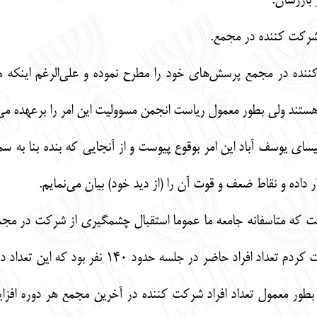
ننده در مجمع پرسش‌های خود را مطرح نموده و علی‌الرغم اینکه
تند ولی بطور معمول ریاست انجمن مسوولیت این امر را برعهده می‌
اریخ 7/3/95 در محل کنیسای یوسف آباد این امر بوقوع پیوست و از آنجایی که بند
اده و نقاط ضعف و قوت آن را (از دید خود) بیان می‌نمایم.
 است که متاسفانه جامعه ما عموما استقبال چشمگیری از شرکت در مج
بنده با سمت ریاست انجمن در آن شرکت کردم تعد