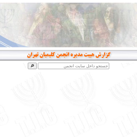
گزارش هییت مدیره انجمن کلیمیان تهران