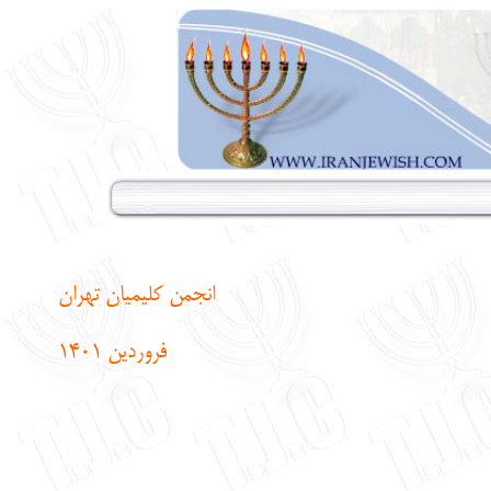
انجمن کلیمیان تهران
فروردین 1401