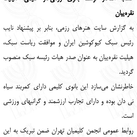
نقره‌ییان
به گزارش سایت هنرهای رزمی، بنابر بر پيشنهاد نایب
رئيس سبك كيوكوشين ايران و موافقت رياست سبك،
هيليت نقره‌ييان به عنوان صدر هيات رئيسه سبك منصوب
گرديد.
خاطرنشان می‌سازد این بانوی کلیمی داراى كمربند سياه
نى دان بوده و دارای تجارب ارزشمند و گرانبهای ورزشى
است.
روابط عمومی انجمن کلیمیان تهران ضمن تبریک به این