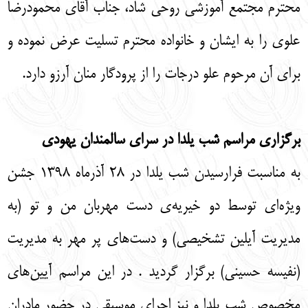
محترم مجتمع آموزشی روحی شاد، جناب آقای محمودرضا
علوی را به ایشان و خانواده محترم تسلیت عرض نموده و
برای آن مرحوم علو درجات را از پرودگار منان آرزو دارد.
برگزاری مراسم شب یلدا در سرای سالمندان یهودی
به مناسبت فرارسیدن شب یلدا در 28 آذرماه 1398 جشن
ویژه‌ای توسط دو خیریه‌ی دست مهربان من و تو (به
مدیریت آیلین تشخیصی) و دست‌های پر مهر به مدیریت
(نفیسه حسینی) برگزار گردید . در این مراسم آیین‌های
مخصوص شب یلدا و نیز اجرای موسیقی در حضور مادران