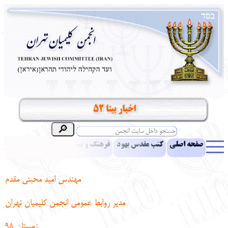
اخبار بینا 52
صفحه اصلی
کتب مقدس یهود
فرهنگ و بینش یهود
اخبار
مقالات
ادبیات
آموزش زبان عبری
معرفی کتاب
بناهای تاریخی
مهندس امید محبتی مقدم
نشریه افق بینا
نرم‌افزار تحقیق
یهودیان جهان
آرشیو
آلبوم عکس
مدیر روابط عمومی انجمن کلیمیان تهران
نهاد های انجمن
تماس باما
پرسش و پاسخ
انتقادات و پیشنهادات
زمستان 98