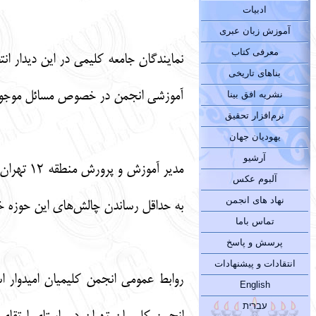
ادبیات
آموزش زبان عبری
معرفی کتاب
بناهای تاریخی
آموزشی انجمن در خصوص مسائل موجود 
نشریه افق بینا
نرم‌افزار تحقیق
یهودیان جهان
آرشیو
مدیر آم
آلبوم عکس
نهاد های انجمن
به حداقل رساندن چالش‌های این حوزه خب
تماس باما
پرسش و پاسخ
انتقادات و پیشنهادات
روابط عمومی انجمن کلیمیان امیدوار 
English
עברית