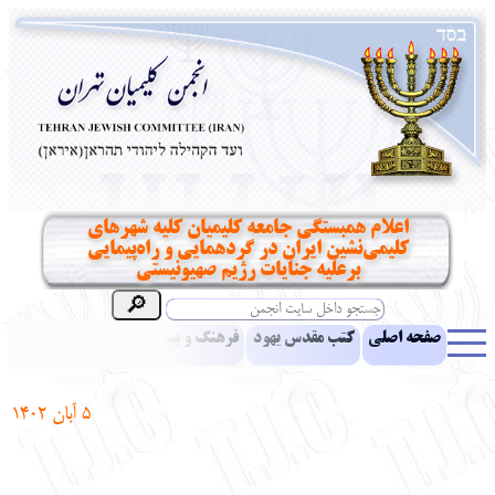
اعلام همبستگی جامعه کلیمیان کلیه شهرهای
کلیمی‌نشین ایران در گردهمایی و راه‌پیمایی
برعلیه جنایات رژیم صهیونیستی
صفحه اصلی
کتب مقدس یهود
فرهنگ و بینش یهود
اخبار
مقالات
ادبیات
آموزش زبان عبری
معرفی کتاب
بناهای تاریخی
5
آبان 1402
نشریه افق بینا
نرم‌افزار تحقیق
یهودیان جهان
آرشیو
آلبوم عکس
نهاد های انجمن
تماس باما
پرسش و پاسخ
انتقادات و پیشنهادات