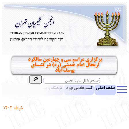
برگزاری مراسم سی و چهارمین سالگرد
ارتحال امام خمینی (ره) در کنیسای
یوسف‌آباد
صفحه اصلی
کتب مقدس یهود
فرهنگ و بینش یهود
اخبار
مقالات
ادبیات
آموزش زبان عبری
معرفی کتاب
بناهای تاریخی
خرداد 1402
نشریه افق بینا
نرم‌افزار تحقیق
یهودیان جهان
آرشیو
آلبوم عکس
نهاد های انجمن
تماس باما
پرسش و پاسخ
انتقادات و پیشنهادات