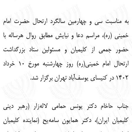
English
עברית
به مناسبت سی و چهارمین سالگرد ارتحال حضرت امام
خمینی (ره)، مراسم دعا و نیایش مطابق روال هرساله با
حضور جمعی از کلیمیان و مسئولین ستاد بزرگداشت
ارتحال امام خمینی(ره) روز چهارشنبه مورخ ۱۰ خرداد
۱۴۰۲ در کنیسای یوسف‌آباد تهران برگزار شد.
جناب حاخام دکتر یونس حمامی لاله‌زار (رهبر دینی
کلیمیان ایران)، دکتر همایون سامه‌یح (نماینده کلیمیان