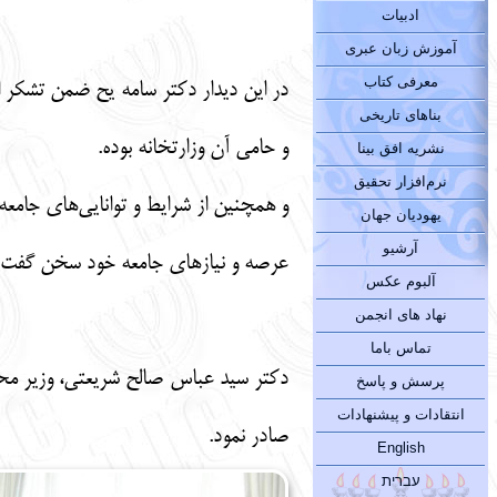
ادبیات
آموزش زبان عبری
معرفی کتاب
در این دیدار دکتر سامه یح ضمن تشکر 
بناهای تاریخی
و حامی آن وزارتخانه بوده.
نشریه افق بینا
نرم‌افزار تحقیق
و همچنین از شرایط و توانایی‌های جامع
یهودیان جهان
آرشیو
عرصه و نیازهای جامعه خود سخن گفت.
آلبوم عکس
نهاد های انجمن
تماس باما
دکتر سید عباس صالح شریعتی، وزیر محتر
پرسش و پاسخ
انتقادات و پیشنهادات
صادر نمود.
English
עברית