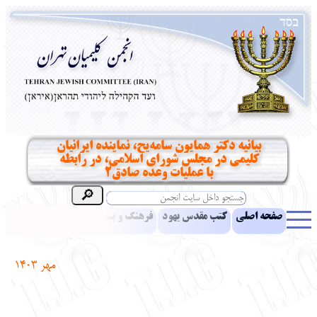
بیانیه دکتر همایون سامه‌یح، نماینده ایرانیان
کلیمی در مجلس شورای اسلامی، در رابطه
با عملیات وعده صادق٢
صفحه اصلی
کتب مقدس یهود
فرهنگ و بینش یهود
اخبار
مقالات
ادبیات
آموزش زبان عبری
معرفی کتاب
بناهای تاریخی
مهر
1403
نشریه افق بینا
نرم‌افزار تحقیق
یهودیان جهان
آرشیو
آلبوم عکس
نهاد های انجمن
تماس باما
پرسش و پاسخ
انتقادات و پیشنهادات