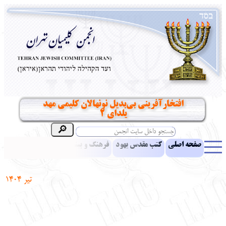
افتخارآفرینی بی‌بدیل نونهالان کلیمی مهد
یلدای ۲
صفحه اصلی
کتب مقدس یهود
فرهنگ و بینش یهود
اخبار
مقالات
ادبیات
آموزش زبان عبری
معرفی کتاب
بناهای تاریخی
تیر 1404
نشریه افق بینا
نرم‌افزار تحقیق
یهودیان جهان
آرشیو
آلبوم عکس
نهاد های انجمن
تماس باما
پرسش و پاسخ
انتقادات و پیشنهادات