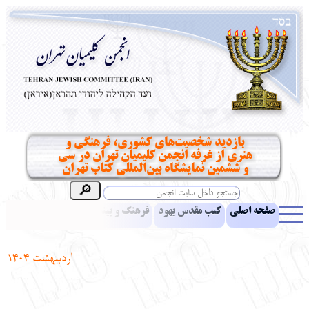
بازدید شخصیت‌های کشوری، فرهنگی و
هنری از غرفه انجمن کلیمیان تهران در سی
و ششمین نمایشگاه بین‌المللی کتاب تهران
صفحه اصلی
کتب مقدس یهود
فرهنگ و بینش یهود
اخبار
مقالات
ادبیات
آموزش زبان عبری
معرفی کتاب
بناهای تاریخی
اردیبهشت 1404
نشریه افق بینا
نرم‌افزار تحقیق
یهودیان جهان
آرشیو
آلبوم عکس
نهاد های انجمن
تماس باما
پرسش و پاسخ
انتقادات و پیشنهادات