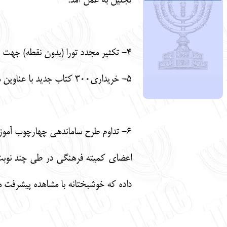
تجلیل به عمل آمد.
4- تکثیر مجدد تورا (بدون نقطه) جهت آموزش علاقمندان.
5- خریداری300 کتاب جدید با عناوین مختلف جهت کتابخانه انجمن کلیمیان تهران.
6- تداوم طرح ساماندهی چهارچوب آموزشی تعلیمات دینی در مدارس و نظارت بر نحوه تدریس تعلیمات دینی دانش آموزان.
اعضای کمیته فرهنگی در طی چند نوبت 
داده که خوشبختانه با مشاهده پیشرفت 