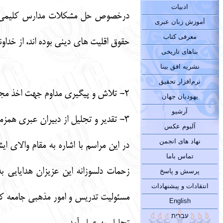
ادبیات
درخصوص حل مشکلات مدارس کلیمی که ه
آموزش زبان عبری
معرفی کتاب
حقوق اقلیت های دینی بوده اند، از خدا
بناهای تاریخی
نشریه افق بینا
نرم‌افزار تحقیق
2- تلاش و پیگیری مداوم جهت اخذ مجوز چاپ «فرهنگ لغات فارسی - عبری حییم» که به یاری الهی به زودی از چاپ خارج خواهد شد.
یهودیان جهان
آرشیو
3- تقدیر و تجلیل از دبیران عبری همزمان با جشن شاووعوت و هفته معلم.
آلبوم عکس
نهاد های انجمن
در این مراسم با اشاره به مقام والای 
تماس باما
پرسش و پاسخ
انتقادات و پیشنهادات
مسئولیت تدریس و امور مذهبی جامعه کلی
English
עברית