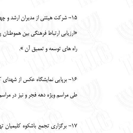
15- شرکت هیئتی از مدیران ارشد و چهره های فرهیخته فرهنگی جامعه کلیمی در هفتمین نشست از سلسله نشست های فرهنگی پیروان ادیان توحیدی تحت عنوان
«ارزیابی ارتباط فرهنگی بین هموطنان پ
راه های توسعه و تعمیق آن ».
16- برپایی نمایشگاه عکس از شهدای
طی مراسم ویژه دهه فجر و نیز در مراسم
17- برگزاری تجمع باشکوه کلیمیان 