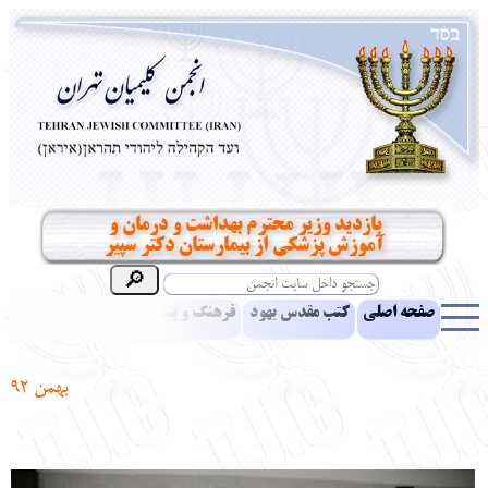
بازدید وزیر محترم بهداشت و درمان و
آموزش پزشکی از بیمارستان دکتر سپیر
صفحه اصلی
کتب مقدس یهود
فرهنگ و بینش یهود
اخبار
مقالات
ادبیات
آموزش زبان عبری
معرفی کتاب
بناهای تاریخی
بهمن 92
نشریه افق بینا
نرم‌افزار تحقیق
یهودیان جهان
آرشیو
آلبوم عکس
نهاد های انجمن
تماس باما
پرسش و پاسخ
انتقادات و پیشنهادات