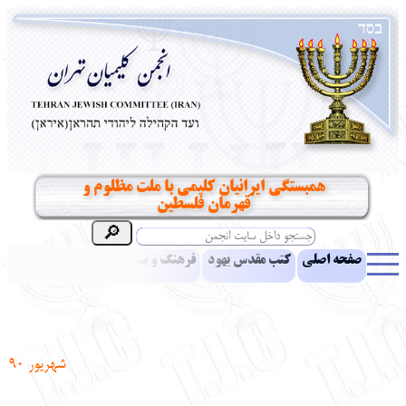
همبستگی ایرانیان کلیمی با ملت مظلوم و
قهرمان فلسطین
صفحه اصلی
کتب مقدس یهود
فرهنگ و بینش یهود
اخبار
مقالات
ادبیات
آموزش زبان عبری
معرفی کتاب
بناهای تاریخی
نشریه افق بینا
نرم‌افزار تحقیق
یهودیان جهان
آرشیو
آلبوم عکس
شهریور 90
نهاد های انجمن
تماس باما
پرسش و پاسخ
انتقادات و پیشنهادات