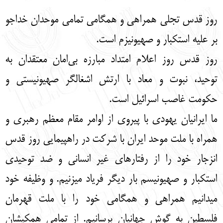
English
עברית
روز قدس تجلی همراهی و همگامی تمامی موحدان خداجو
بر علیه استکبار و صهیونیزم است.
روز قدس روز اعلام امتداد مبارزه بی‌امان معتقدان به
توحید، نبوت و معاد با ارتش اشغالگر صهیونیستی و
حکومت غاصب اسرائیل است.
ما ایرانیان یهودی با پیروی از اوامر مقام معظم رهبری و
همراه با ملت موحد ایران با شرکت در راهپیمایی روز قدس
انزجار خود را از رفتارهای غیر انسانی و ضد توحیدی
استکبار و صهیونیسم بار دیگر فریاد می‏زنیم. و وظیفه خود
می‏دانیم همراهی و همگامی خود را با ملت قهرمان
فلسطین به گوش جهانیان برسانیم. از تمامی همکیشان