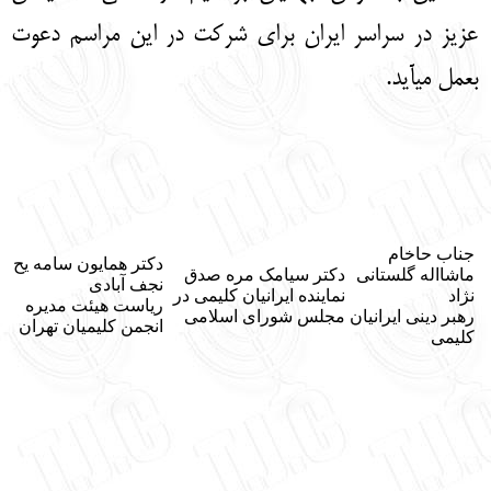
عزیز در سراسر ایران برای شرکت در این مراسم دعوت
بعمل می‏آید.
جناب حاخام
دکتر همایون سامه یح
ماشااله گلستانی
دکتر سیامک مره صدق
نجف آبادی
‌نژاد
نماینده ایرانیان کلیمی در
ریاست هیئت مدیره
رهبر دینی ایرانیان
مجلس شورای اسلامی
انجمن کلیمیان تهران
کلیمی