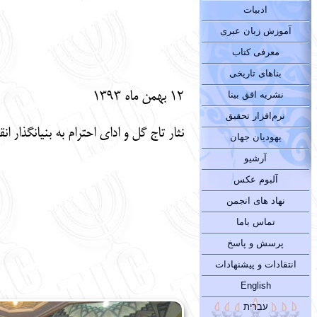
ادبیات
آموزش زبان عبری
معرفی کتاب
بناهای تاریخی
12 بهمن ماه 1393
نشریه افق بینا
نرم‌افزار تحقیق
نثار تاج گل و ادای احترام به بنیانگذار
یهودیان جهان
آرشیو
آلبوم عکس
نهاد های انجمن
تماس باما
پرسش و پاسخ
انتقادات و پیشنهادات
English
עברית