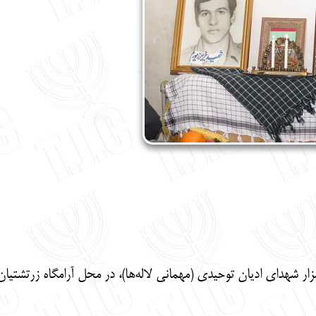
زار شهدای ادیان توحیدی (مهمانی لاله‌ها)، در محل آرامگاه زرتشتیان