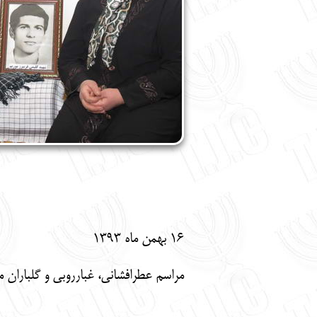
16 بهمن ماه 1393
مراسم عطرافشانی، غبارروبی و گلباران م