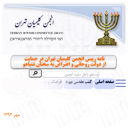
نامه رییس انجمن کلیمیان تهران در حمایت
از دولت روحانی و اعتراض به سخنان نتنیاهو
صفحه اصلی
کتب مقدس یهود
فرهنگ و بینش یهود
اخبار
مقالات
ادبیات
آموزش زبان عبری
معرفی کتاب
بناهای تاریخی
نشریه افق بینا
نرم‌افزار تحقیق
یهودیان جهان
آرشیو
آلبوم عکس
مهر 1392
نهاد های انجمن
تماس باما
پرسش و پاسخ
انتقادات و پیشنهادات