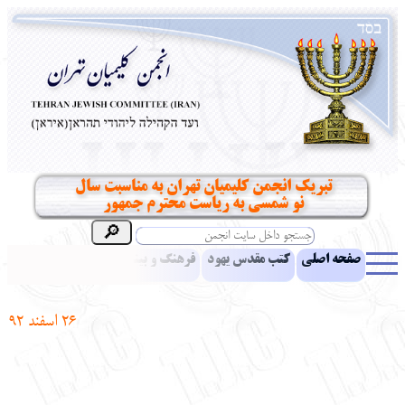
تبریک انجمن کلیمیان تهران به مناسبت سال
نو شمسی به ریاست محترم جمهور
صفحه اصلی
کتب مقدس یهود
فرهنگ و بینش یهود
اخبار
مقالات
ادبیات
آموزش زبان عبری
معرفی کتاب
بناهای تاریخی
26 اسفند 92
نشریه افق بینا
نرم‌افزار تحقیق
یهودیان جهان
آرشیو
آلبوم عکس
نهاد های انجمن
تماس باما
پرسش و پاسخ
انتقادات و پیشنهادات