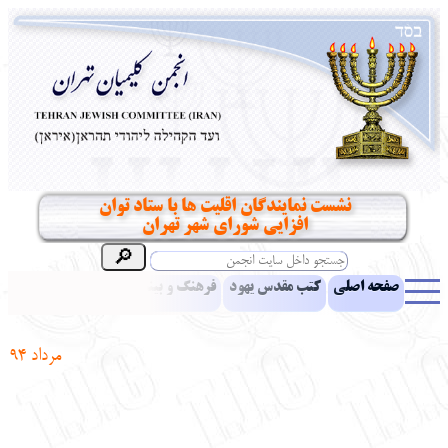
نشست نمایندگان اقلیت ها با ستاد توان
افزایی شورای شهر تهران
صفحه اصلی
کتب مقدس یهود
فرهنگ و بینش یهود
اخبار
مقالات
ادبیات
آموزش زبان عبری
معرفی کتاب
بناهای تاریخی
مرداد 94
نشریه افق بینا
نرم‌افزار تحقیق
یهودیان جهان
آرشیو
آلبوم عکس
نهاد های انجمن
تماس باما
پرسش و پاسخ
انتقادات و پیشنهادات