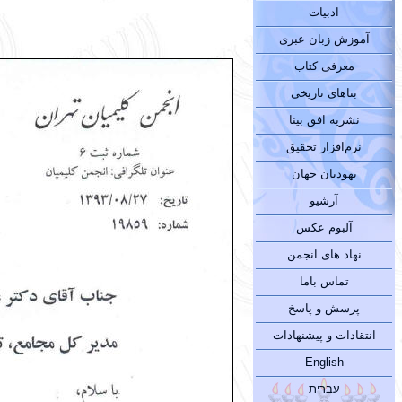
ادبیات
آموزش زبان عبری
معرفی کتاب
بناهای تاریخی
نشریه افق بینا
نرم‌افزار تحقیق
یهودیان جهان
آرشیو
آلبوم عکس
نهاد های انجمن
تماس باما
پرسش و پاسخ
انتقادات و پیشنهادات
English
עברית