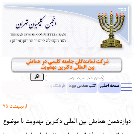
شرکت نمایندگان جامعه کلیمی در همایش
بین المللی دکترین مهدویت
صفحه اصلی
کتب مقدس یهود
فرهنگ و بینش یهود
اخبار
مقالات
ادبیات
آموزش زبان عبری
معرفی کتاب
بناهای تاریخی
اردیبهشت 95
نشریه افق بینا
نرم‌افزار تحقیق
یهودیان جهان
آرشیو
آلبوم عکس
دوازدهمین همایش بین المللی دکترین مهدویت با موضوع
نهاد های انجمن
تماس باما
پرسش و پاسخ
انتقادات و پیشنهادات