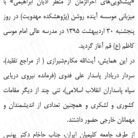
«پیشگویی‌های آخرالزمان از منظر ادیان ابراهیمی» با
English
עברית
میزبانی موسسه آینده روشن (پژوهشکده مهدویت) در روز
پنجشنبه ۳۰ اردیبهشت ۱۳۹۵ در مدرسه عالی امام موسی
کاظم (ع) قم آغاز گردید.
در این همایش، آیت‌الله مکارم‌شیرازی ( از مراجع تقلید)،
سردار دریادار پاسدار علی فدوی (فرمانده نیروی دریایی
سپاه پاسداران انقلاب اسلامی)، تنی چند از دیگر مقامات
کشوری و لشکری و همچنین تعدادی از اندیشمندان و
مهمانان خارجی حضور داشتند.
از طرف جامعه کلیمیان ایران، جناب حاخام دکتر یونس