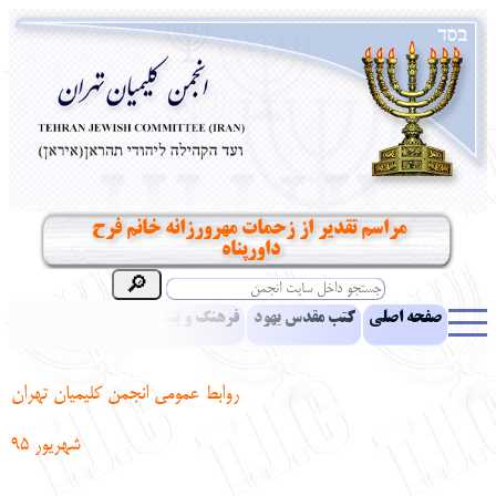
مراسم تقدیر از زحمات مهرورزانه خانم فرح
داورپناه ‎
صفحه اصلی
کتب مقدس یهود
فرهنگ و بینش یهود
اخبار
مقالات
ادبیات
آموزش زبان عبری
معرفی کتاب
بناهای تاریخی
روابط عمومی انجمن کلیمیان تهران
نشریه افق بینا
نرم‌افزار تحقیق
یهودیان جهان
آرشیو
آلبوم عکس
شهریور 95
نهاد های انجمن
تماس باما
پرسش و پاسخ
انتقادات و پیشنهادات