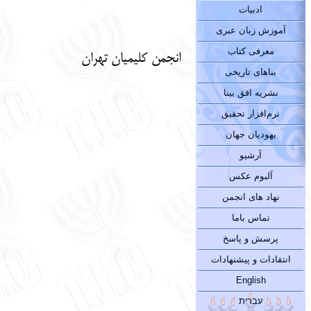
ادبیات
آموزش زبان عبری
معرفی کتاب
انجمن کلیمیان تهران
بناهای تاریخی
نشریه افق بینا
نرم‌افزار تحقیق
یهودیان جهان
آرشیو
آلبوم عکس
نهاد های انجمن
تماس باما
پرسش و پاسخ
انتقادات و پیشنهادات
English
עברית