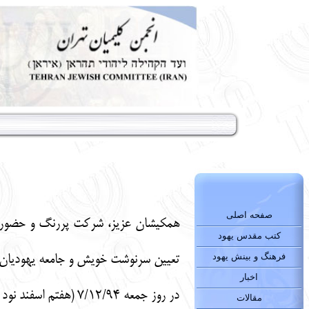
صفحه اصلی
همکیشان عزیز، شرکت پررنگ و حضور 
کتب مقدس یهود
فرهنگ و بینش یهود
تعیین سرنوشت خویش و جامعه یهودیان ا
اخبار
در روز جمعه 7/12/94
(هفتم اسفند نود 
مقالات