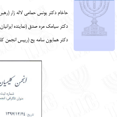
حاخام دکتر یونس حمامی لاله زار (رهبر 
دکتر سیامک مره صدق (نماینده ایرانیا
دکتر همایون سامه یح (رییس انجمن کلیم