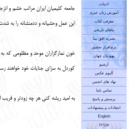
ادبیات
جامعه کلیمیان ایران مراتب خشم و انزج
آموزش زبان عبری
معرفی کتاب
این عمل وحشیانه و ددمنشانه را به شد
بناهای تاریخی
نشریه افق بینا
نرم‌افزار تحقیق
خون نمازگزاران موحد و مظلومی که به
یهودیان جهان
آرشیو
کوردل به سزای جنایات خود خواهند رسی
آلبوم عکس
نهاد های انجمن
تماس باما
به امید ریشه کنی هر چه زودتر و قریب ال
پرسش و پاسخ
انتقادات و پیشنهادات
English
עברית