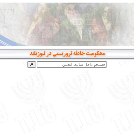
محکومیت حادثه تروریستی در نیوزیلند