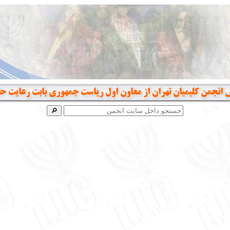
س انجمن کلیمیان تهران از معاون اول ریاست جمهوری بابت رعایت 