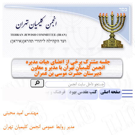
جلسه مشترک برخی از اعضای هیات مدیره
انجمن کلیمیان تهران با مدیر و معاون
دبیرستان حضرت موسی بن عمران
صفحه اصلی
کتب مقدس یهود
فرهنگ و بینش یهود
اخبار
مقالات
ادبیات
آموزش زبان عبری
معرفی کتاب
بناهای تاریخی
مهندس امید محبتی
نشریه افق بینا
نرم‌افزار تحقیق
یهودیان جهان
آرشیو
آلبوم عکس
مدیر روابط عمومی انجمن کلیمیان تهران
نهاد های انجمن
تماس باما
پرسش و پاسخ
انتقادات و پیشنهادات