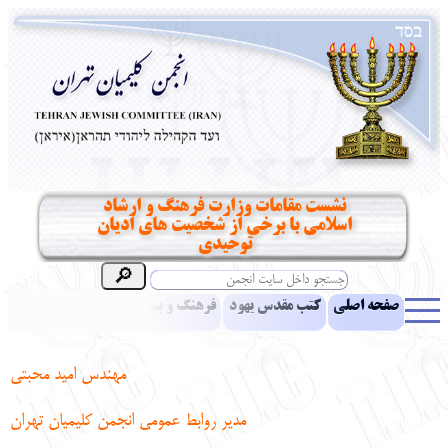
نشست مقامات وزارت فرهنگ و ارشاد
اسلامی با برخی از شخصیت های ادیان
توحیدی
صفحه اصلی
کتب مقدس یهود
فرهنگ و بینش یهود
اخبار
مقالات
ادبیات
آموزش زبان عبری
معرفی کتاب
بناهای تاریخی
مهندس امید محبتی
نشریه افق بینا
نرم‌افزار تحقیق
یهودیان جهان
آرشیو
آلبوم عکس
مدیر روابط عمومی انجمن کلیمیان تهران
نهاد های انجمن
تماس باما
پرسش و پاسخ
انتقادات و پیشنهادات