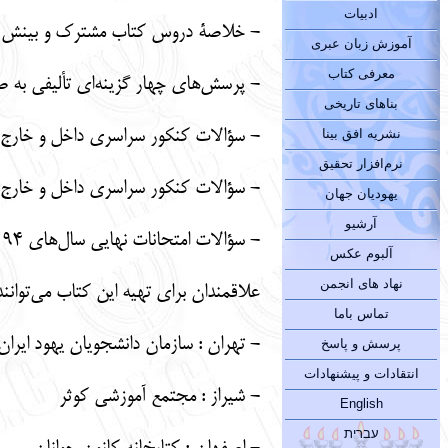
ادبیات
- خلاصۀ دروس کتاب مشترک و بینش یهو
آموزش زبان عبری
معرفی کتاب
- پرسش‌های چهار گزینه‌ای تألیفی به
بناهای تاریخی
- سؤالات کنکور سراسری داخل و خارج کشور از سال 86 الی 93، به صورت درس به درس ه
نشریه افق بینا
نرم‌افزار تحقیق
- سؤالات کنکور سراسری داخل و خارج کشور 94 و 95 به صورت جامع همراه با
یهودیان جهان
آرشیو
- سؤالات امتحانات نهایی سال‌های 94 و 95 مقطع سوم دبیرستان همراه با پاسخ تشریحی
آلبوم عکس
نهاد های انجمن
علاقمندان برای تهیه این کتاب می‌توانند 
تماس باما
- تهران : سازمان دانشجویان یهود ایرا
پرسش و پاسخ
انتقادات و پیشنهادات
- شیراز : مجتمع آموزشی کوثر
English
עברית