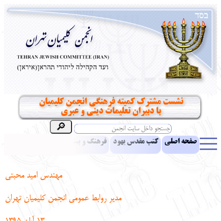
نشست مشترک کمیته فرهنگی انجمن کلیمیان
با دبیران تعلیمات دینی و عبری
صفحه اصلی
کتب مقدس یهود
فرهنگ و بینش یهود
اخبار
مقالات
ادبیات
آموزش زبان عبری
معرفی کتاب
بناهای تاریخی
مهندس امید محبتی
نشریه افق بینا
نرم‌افزار تحقیق
یهودیان جهان
آرشیو
آلبوم عکس
مدیر روابط عمومی انجمن کلیمیان تهران
نهاد های انجمن
تماس باما
پرسش و پاسخ
انتقادات و پیشنهادات